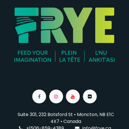
Suite 301, 232 Botsford St • Moncton, NB E1C
4X7
• Canada
+1506-859-4389
info@f
rye.ca