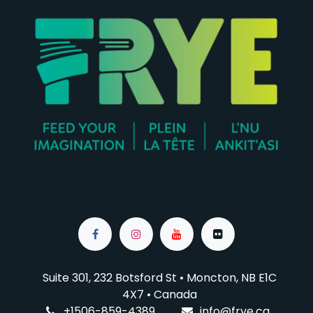
Suite 301, 232 Botsford St • Moncton, NB E1C
4X7
• Canada
+1506-859-4389
info@f
rye.ca