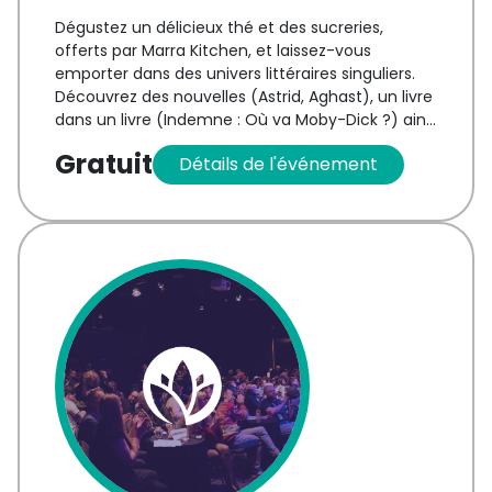
Dégustez un délicieux thé et des sucreries,
offerts par Marra Kitchen, et laissez-vous
emporter dans des univers littéraires singuliers.
Découvrez des nouvelles (Astrid, Aghast), un livre
dans un livre (Indemne : Où va Moby-Dick ?) ainsi
que la poésie (Oublier sans dormir) et un roman
Gratuit
Détails
de l'événement
historique (A Sense of Things Beyond), il y en a
pour tous les goûts.