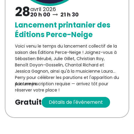
28
avril 2026
20 h 00
21 h 30
Lancement printanier des
Éditions Perce-Neige
Voici venu le temps du lancement collectif de la
saison des Éditions Perce-Neige ! Joignez-vous à
Sébastien Bérubé, Julie Gillet, Christian Roy,
Benoît Doyon-Gosselin, Chantal Richard et
Jessica Gagnon, ainsi qu'à la musicienne Laura
Perry pour célébrer les parutions et l'apparition du
printemps.
Aucune inscription requise — arrivez tôt pour
réserver votre place !
Au menu : lectures, vente et dédicaces de livres !
Gratuit
Détails
de l'événement