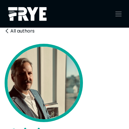
Se rendre au contenu
All authors