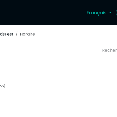
Français
ival
Investissez
Boutique
idsFest
Horaire
on)