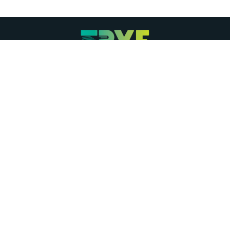
Suite 301, 232 Botsford St • Moncton, NB E1C 4X7
• Canad
+1506-859-4389
info@f
rye.ca
|
Français
Généré pa