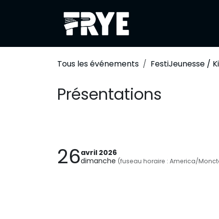
Se rendre au contenu
À propos
Fest
Tous les événements
FestiJeunesse / K
Présentations
26
avril 2026
dimanche
(fuseau horaire : America/Monct