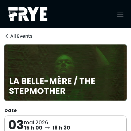
Se rendre au contenu
All Events
LA BELLE-MÈRE / THE
STEPMOTHER
Date
03
mai 2026
15 h 00
16 h 30