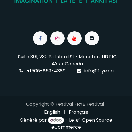
Suite 301, 232 Botsford St • Moncton, NB E1C
4X7
• Canada
+1506-859-4389
info@f
rye.ca
Copyright © Festival FRYE Festival
English
|
Français
Généré par
- Le #1
Open Source
eCommerce