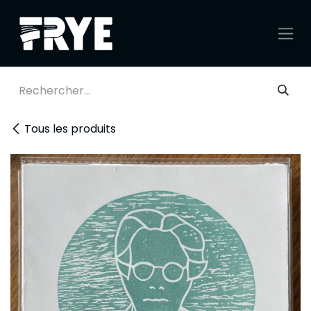
Se rendre au contenu
Tous les produits