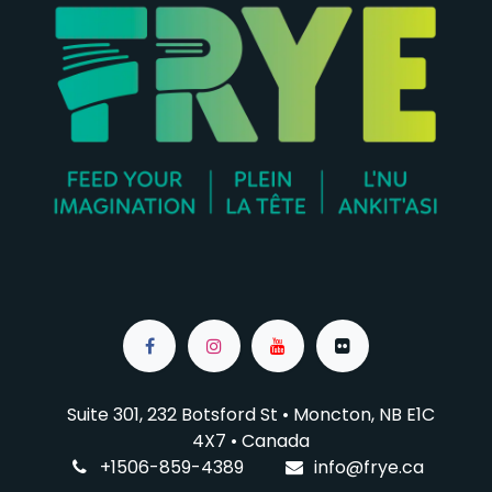
Suite 301, 232 Botsford St • Moncton, NB E1C
4X7
• Canada
+1506-859-4389
info@f
rye.ca