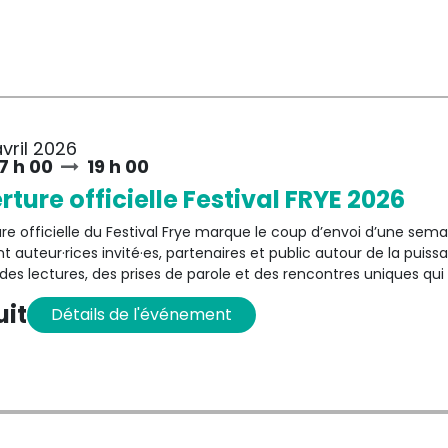
vril 2026
7 h 00
19 h 00
ture officielle Festival FRYE 2026
re officielle du Festival Frye marque le coup d’envoi d’une semai
nt auteur·rices invité·es, partenaires et public autour de la pui
des lectures, des prises de parole et des rencontres uniques q
actuelle, à la croisée des voix de l’Atlantique et d’ailleurs. Un m
uit
Détails
de l'événement
 les grandes lignes de l’édition et célébrer ensemble la vitalité de
scription requise — arrivez tôt pour réserver votre place !