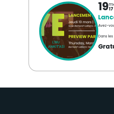
19
m
17
Lanc
Avez-vous
Dans les
on vous 
Grat