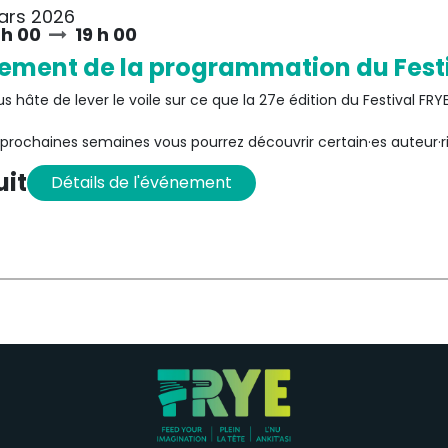
ars 2026
 h 00
19 h 00
ement de la programmation du Festi
 hâte de lever le voile sur ce que la 27e édition du Festival FRY
 prochaines semaines vous pourrez découvrir certain·es auteur·r
garde le meilleur pour le lancement de programmation !
uit
Détails
de l'événement