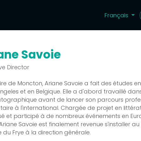
Français
ival
Investissez
Boutique
ane Savoie
ve Director
ire de Moncton, Ariane Savoie a fait des études en
ngeles et en Belgique. Elle a d'abord travaillé da
tographique avant de lancer son parcours profess
itaire à l'international. Chargée de projet en litté
sé et participé à de nombreux événements en Euro
 Ariane Savoie est finalement revenue s'installer a
e du Frye à la direction générale.