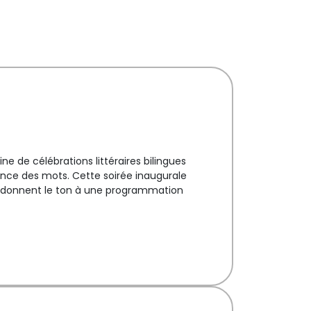
ne de célébrations littéraires bilingues
ssance des mots. Cette soirée inaugurale
ui donnent le ton à une programmation
oment rassembleur pour lancer le festival,
 la création littéraire.