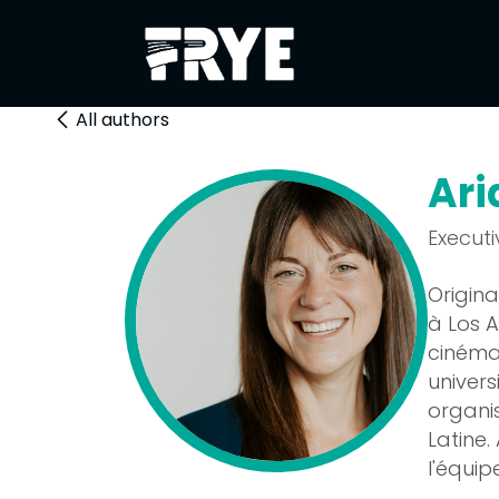
Se rendre au contenu
À propos
Fest
All authors
Ari
Executi
Origina
à Los A
cinéma
univers
organi
Latine.
l'équip