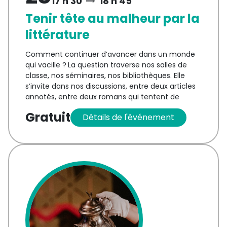
17 h 30
18 h 45
Tenir tête au malheur par la
littérature
Comment continuer d’avancer dans un monde
qui vacille ?
La question traverse nos salles de
classe, nos séminaires, nos bibliothèques. Elle
s’invite dans nos discussions, entre deux articles
annotés, entre deux romans qui tentent de
nommer l’indicible.
Gratuit
Détails
de l'événement
Crises climatiques, fractures sociales,
incertitudes politiques : comment penser l’avenir
lorsque l’époque semble se fissurer sous nos yeux
? Et surtout, que peut encore la littérature ?
À l’occasion de la conférence Maillet-Frye
«
Tenir
tête au malheur par la littérature
»
, Myriam
Watthee-Delmotte, autrice de
La littérature, une
réponse au désastre
, nous propose une réflexion
essentielle : et si lire, écrire, enseigner la