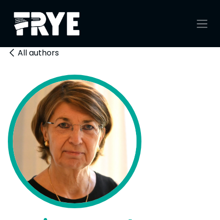
Se rendre au contenu
All authors