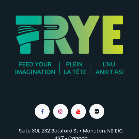
Suite 301, 232 Botsford St • Moncton, NB E1C
4X7
• Canada