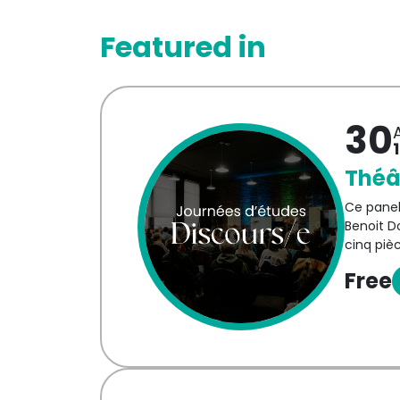
Featured in
30
Théâ
Ce panel
Benoit D
cinq piè
l’ouvrag
Free
d’un peu
seulement
francopho
auteur·t
Écrites 
pour off