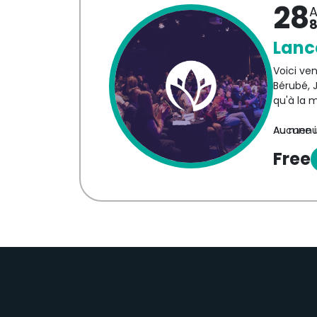
28
A
Aucune in
8
Lanc
Voici ve
Bérubé, J
qu'à la m
Au menu 
Aucune in
Free