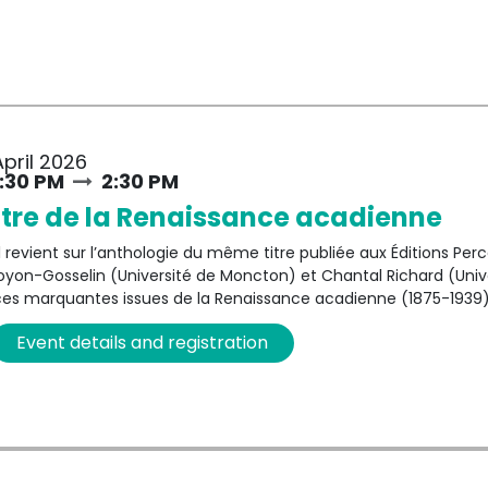
April 2026
1:30 PM
2:30 PM
tre de la Renaissance acadienne
 revient sur l’anthologie du même titre publiée aux Éditions Perc
oyon-Gosselin (Université de Moncton) et Chantal Richard (Univ
ces marquantes issues de la Renaissance acadienne (1875-1939),
e pour la première fois, cette anthologie met en lumière un thé
Event details and registration
ple marqué par la Déportation. Produites dans des collèges et d
 à divertir : elles véhiculaient les valeurs identitaires, l’histoire 
ne marginalisée. À travers des récits de résistance, d’exil, de r
rices ont forgé une dramaturgie proprement acadienne, empreint
en vers ou en prose, jouées pour le grand public acadien de l’ép
rir à nos scènes contemporaines un riche héritage dramatique.