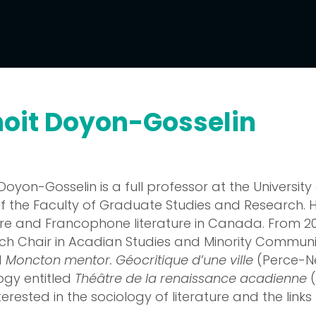
l
Supporters
Shop
oit Doyon-Gosselin
Doyon-Gosselin is a full professor at the University
f the Faculty of Graduate Studies and Research. 
ture and Francophone literature in Canada. From 2
h Chair in Acadian Studies and Minority Communiti
d
Moncton mentor. Géocritique d’une ville
(Perce-Ne
ogy entitled
Théâtre de la renaissance acadienne
(
nterested in the sociology of literature and the lin