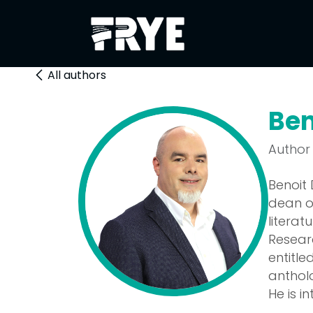
Skip to Content
About
Festiva
All authors
Ben
Author
Benoit 
dean o
litera
Researc
entitle
anthol
He is i