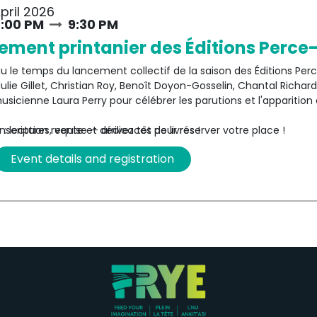
pril 2026
scription requise — arrivez tôt pour réserver votre place !
:00 PM
9:30 PM
ement printanier des Éditions Perce
nu le temps du lancement collectif de la saison des Éditions Pe
ulie Gillet, Christian Roy, Benoît Doyon-Gosselin, Chantal Richar
usicienne Laura Perry pour célébrer les parutions et l'apparition
: lectures, vente et dédicaces de livres !
scription requise — arrivez tôt pour réserver votre place !
Event details and registration